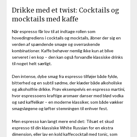
Drikke med et twist: Cocktails og
mocktails med kaffe
Når espresso får lov til at indtage rollen som
hovedingrediens i cocktails og mocktails, åbner der sig en
verden af spændende smage og overraskende
kombinationer. Kaffe behøver nemlig ikke kun at blive
serveret i en kop – den kan også forvandle klassiske drinks
til noget helt særligt.
Den intense, dybe smag fra espresso tilføjer både fylde,
bitterhed og en subtil sødme, der klæder både alkoholiske
og alkoholfrie drikke. Prøv eksempelvis en espresso martini,
hvor espressoens kraftige aromaer danser med blød vodka
og sød kaffelikør – en moderne klassiker, som både vækker
smagsløgene og løfter stemningen til enhver fest.
Men espresso kan langt mere end det: Tilsæt et skud
espresso til din klassiske White Russian for en ekstra
dimension, eller lav en kold kaffecocktail med tonic, som