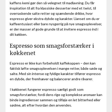
kaffens kemi gør den så velegnet til madlavning. Du får
inspiration til alt fra klassiske desserter med et twist, til
overraskende salte retter og spændende drikke, hvor
espresso giver ekstra dybde og karakter. Uanset om du er
kaffeentusiast eller bare nysgerrig på nye smagsoplevelser,
er der masser af gode grunde til at invitere espresso ind i
dit køkken.
Espresso som smagsforstærker i
køkkenet
Espresso er ikke kun forbeholdt kaffekoppen – den kan
faktisk løfte smagsoplevelsen i mange retter, både søde og
salte. Med sin intense og fyldige karakter tilfører espresso
en dybde, der fremhæver og balancerer andre råvarer.
I køkkenet fungerer espresso særligt godt som
smagsforstærker, fordi dens rige og komplekse aromaer kan
binde ingredienser sammen og tilføje en let bitterhed eller
sødme, alt efter hvordan den anvendes.