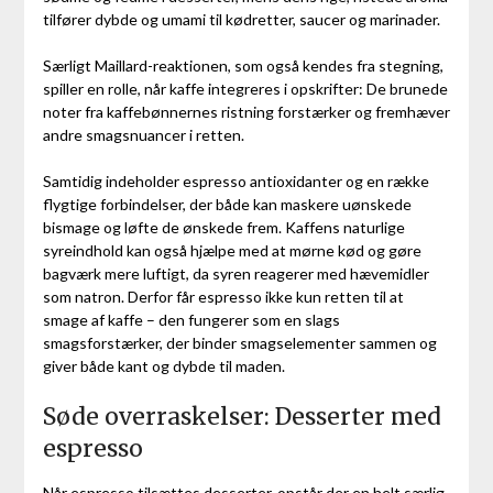
tilfører dybde og umami til kødretter, saucer og marinader.
Særligt Maillard-reaktionen, som også kendes fra stegning,
spiller en rolle, når kaffe integreres i opskrifter: De brunede
noter fra kaffebønnernes ristning forstærker og fremhæver
andre smagsnuancer i retten.
Samtidig indeholder espresso antioxidanter og en række
flygtige forbindelser, der både kan maskere uønskede
bismage og løfte de ønskede frem. Kaffens naturlige
syreindhold kan også hjælpe med at mørne kød og gøre
bagværk mere luftigt, da syren reagerer med hævemidler
som natron. Derfor får espresso ikke kun retten til at
smage af kaffe – den fungerer som en slags
smagsforstærker, der binder smagselementer sammen og
giver både kant og dybde til maden.
Søde overraskelser: Desserter med
espresso
Når espresso tilsættes desserter, opstår der en helt særlig