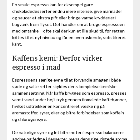
En smule espresso kan for eksempel gøre
chokoladedesserter endnu mere intense, give marinader
og saucer et ekstra pift eller bringe varme krydderier i
bagværk frem i lyset. Det handler om at bruge espressoen
med omtanke – ofte skal der kun et lille skud til, før retten
løftes til et nyt niveau og får en overraskende, sofistikeret
kant.
Kaffens kemi: Derfor virker
espresso i mad
Espressoens særlige evne til at forvandle smagen i både
søde og salte retter skyldes dens komplekse kemiske
sammensætning. Når kaffe brygges som espresso, presses
varmt vand under højt tryk gennem finmalede kaffebønner,
hvilket udtrækker en koncentreret væske rig på
aromastoffer, syrer, olier og bitre forbindelser som koffein
og chlorogensyre.
De naturlige syrer og let bitre noter i espresso balancerer
sødme og fedme i desserter, mens dens rige, ristede aroma