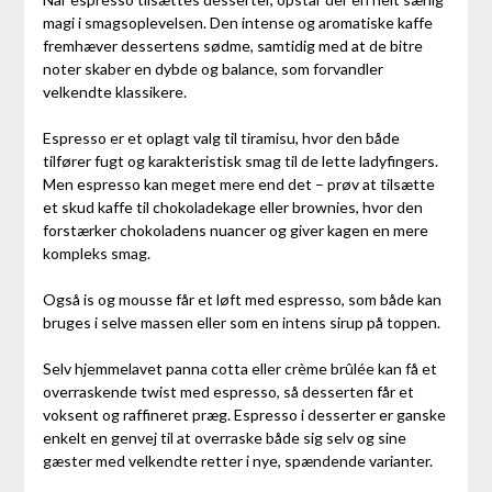
magi i smagsoplevelsen. Den intense og aromatiske kaffe
fremhæver dessertens sødme, samtidig med at de bitre
noter skaber en dybde og balance, som forvandler
velkendte klassikere.
Espresso er et oplagt valg til tiramisu, hvor den både
tilfører fugt og karakteristisk smag til de lette ladyfingers.
Men espresso kan meget mere end det – prøv at tilsætte
et skud kaffe til chokoladekage eller brownies, hvor den
forstærker chokoladens nuancer og giver kagen en mere
kompleks smag.
Også is og mousse får et løft med espresso, som både kan
bruges i selve massen eller som en intens sirup på toppen.
Selv hjemmelavet panna cotta eller crème brûlée kan få et
overraskende twist med espresso, så desserten får et
voksent og raffineret præg. Espresso i desserter er ganske
enkelt en genvej til at overraske både sig selv og sine
gæster med velkendte retter i nye, spændende varianter.