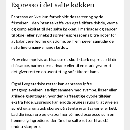
Espresso i det salte køkken
Espresso er ikke kun forbeholdt desserter og søde
fristelser – den intense kaffe kan også tilføre dybde, varme
og kompleksitet til det salte køkken. I marinader og saucer
til okse- eller svinekød sørger espressoens bitre noter for
at balancere fedme og sødme, og fremhæver samtidig de
naturlige umami-smage i kødet.
Prøv eksempelvis at tilsætte et skud stærk espresso til din
chilisauce, barbecue-marinade eller til en mørk gryderet;
det giver retten en uventet og sofistikeret kant.
Også i vegetariske retter kan espresso løfte
smagsoplevelsen, særligt sammen med svampe, linser eller
grillede grøntsager, hvor den kaffeagtige dybde tilføjer
ekstra fylde. Espresso kan endda bruges i rubs til at give en
sprød og aromatisk skorpe på stegte grøntsager eller kød.
Lad dig inspirere og eksperimentér med espresso som en
hemmelig ingrediens, der får dine salte retter til at stå
endnu skarpere.