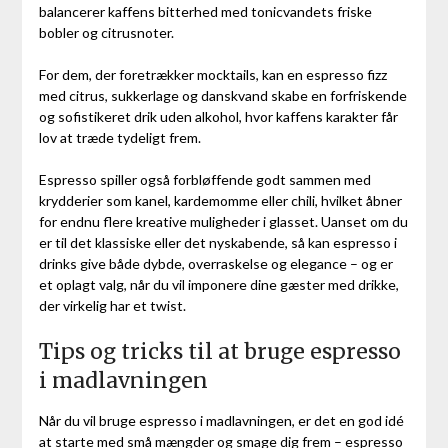
balancerer kaffens bitterhed med tonicvandets friske
bobler og citrusnoter.
For dem, der foretrækker mocktails, kan en espresso fizz
med citrus, sukkerlage og danskvand skabe en forfriskende
og sofistikeret drik uden alkohol, hvor kaffens karakter får
lov at træde tydeligt frem.
Espresso spiller også forbløffende godt sammen med
krydderier som kanel, kardemomme eller chili, hvilket åbner
for endnu flere kreative muligheder i glasset. Uanset om du
er til det klassiske eller det nyskabende, så kan espresso i
drinks give både dybde, overraskelse og elegance – og er
et oplagt valg, når du vil imponere dine gæster med drikke,
der virkelig har et twist.
Tips og tricks til at bruge espresso
i madlavningen
Når du vil bruge espresso i madlavningen, er det en god idé
at starte med små mængder og smage dig frem – espresso