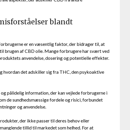
isforståelser blandt
rbrugerne er en væsentlig faktor, der bidrager til, at
 til brugen af CBD olie. Mange forbrugere har svært ved
roduktets anvendelse, dosering og potentielle effekter.
og hvordan det adskiller sig fra THC, den psykoaktive
 og pålidelig information, der kan vejlede forbrugerne i
 om de sundhedsmæssige fordele og risici, forbundet
entninger og anvendelse.
rodukter, der ikke passer til deres behov eller
g manglende tillid til markedet som helhed. For at