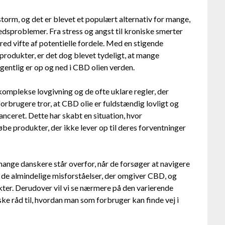
torm, og det er blevet et populært alternativ for mange,
redsproblemer. Fra stress og angst til kroniske smerter
ed vifte af potentielle fordele. Med en stigende
 produkter, er det dog blevet tydeligt, at mange
gentlig er op og ned i CBD olien verden.
komplekse lovgivning og de ofte uklare regler, der
brugere tror, at CBD olie er fuldstændig lovligt og
anceret. Dette har skabt en situation, hvor
be produkter, der ikke lever op til deres forventninger
mange danskere står overfor, når de forsøger at navigere
 de almindelige misforståelser, der omgiver CBD, og
kter. Derudover vil vi se nærmere på den varierende
ke råd til, hvordan man som forbruger kan finde vej i