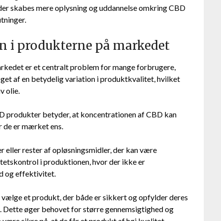
at der skabes mere oplysning og uddannelse omkring CBD
tninger.
on i produkterne på markedet
arkedet er et centralt problem for mange forbrugere,
t af en betydelig variation i produktkvalitet, hvilket
v olie.
D produkter betyder, at koncentrationen af CBD kan
år de er mærket ens.
eller rester af opløsningsmidler, der kan være
tetskontrol i produktionen, hvor der ikke er
d og effektivitet.
 vælge et produkt, der både er sikkert og opfylder deres
ne. Dette øger behovet for større gennemsigtighed og
ære sikre på, at de får et produkt af høj kvalitet.