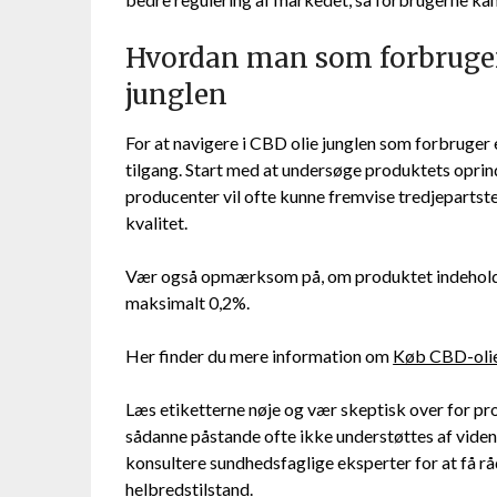
Hvordan man som forbruger 
junglen
For at navigere i CBD olie junglen som forbruger e
tilgang. Start med at undersøge produktets opr
producenter vil ofte kunne fremvise tredjepartst
kvalitet.
Vær også opmærksom på, om produktet indehold
maksimalt 0,2%.
Her finder du mere information om
Køb CBD-olie
Læs etiketterne nøje og vær skeptisk over for pr
sådanne påstande ofte ikke understøttes af viden
konsultere sundhedsfaglige eksperter for at få råd
helbredstilstand.