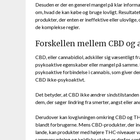
Desuden er der en generel mangel på klar informat
om, hvad de kan købe og bruge lovligt. Resultatet
produkter, der enten er ineffektive eller ulovlige, 
de komplekse regler.
Forskellen mellem CBD og 
CBD, eller cannabidiol, adskiller sig væsentligt 
psykoaktive egenskaber eller mangel på samme.
psykoaktive forbindelse i cannabis, som giver de
CBD ikke-psykoaktivt.
Det betyder, at CBD ikke ændrer sindstilstanden 
dem, der søger lindring fra smerter, angst eller a
Derudover kan lovgivningen omkring CBD og THC va
blandt forbrugerne. Mens CBD-produkter, der ind
lande, kan produkter med højere THC-niveauer væ
sammensætning og juridiske status er derfor cent