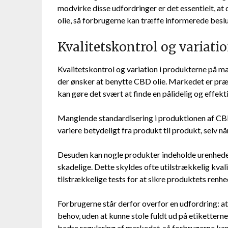
modvirke disse udfordringer er det essentielt, 
olie, så forbrugerne kan træffe informerede beslu
Kvalitetskontrol og variati
Kvalitetskontrol og variation i produkterne på m
der ønsker at benytte CBD olie. Markedet er præge
kan gøre det svært at finde en pålidelig og effekti
Manglende standardisering i produktionen af CB
variere betydeligt fra produkt til produkt, selv n
Desuden kan nogle produkter indeholde urenheder 
skadelige. Dette skyldes ofte utilstrækkelig kvali
tilstrækkelige tests for at sikre produktets renhe
Forbrugerne står derfor overfor en udfordring: at
behov, uden at kunne stole fuldt ud på etiketter
bedre regulering af markedet, så forbrugerne kan v