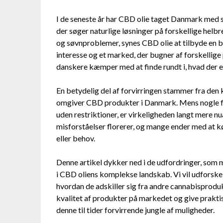
I de seneste år har CBD olie taget Danmark med s
der søger naturlige løsninger på forskellige helb
og søvnproblemer, synes CBD olie at tilbyde en br
interesse og et marked, der bugner af forskellige
danskere kæmper med at finde rundt i, hvad der e
En betydelig del af forvirringen stammer fra den 
omgiver CBD produkter i Danmark. Mens nogle for
uden restriktioner, er virkeligheden langt mere nu
misforståelser florerer, og mange ender med at kø
eller behov.
Denne artikel dykker ned i de udfordringer, som 
i CBD oliens komplekse landskab. Vi vil udforske
hvordan de adskiller sig fra andre cannabisprodu
kvalitet af produkter på markedet og give praktis
denne til tider forvirrende jungle af muligheder.