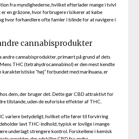
ion fra myndighederne, hvilket efterlader mange i tvivl
 er en gråzone, hvor forbrugere risikerer at købe
og hvor forhandlere ofte famler i blinde for at navigere i
andre cannabisprodukter
fra andre cannabisprodukter, primært på grund af dets
 Mens THC (tetrahydrocannabinol) er den mest kendte
n karakteristiske “høj” forbundet med marihuana, er
hos dem, der bruger det. Dette gør CBD attraktivt for
ndre tilstande, uden de euforiske effekter af THC.
riere betydeligt, hvilket ofte fører til forvirring
eholder lavt THC-indhold, typisk er lovlige i mange
re underlagt strengere kontrol. Forskellene i kemisk
rale aspekter, der adskiller CBD fra andre