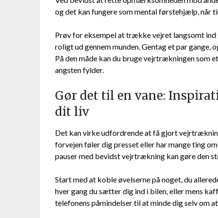
og det kan fungere som mental førstehjælp, når tin
Prøv for eksempel at trække vejret langsomt ind 
roligt ud gennem munden. Gentag et par gange, o
På den måde kan du bruge vejrtrækningen som et a
angsten fylder.
Gør det til en vane: Inspirat
dit liv
Det kan virke udfordrende at få gjort vejrtræknings
forvejen føler dig presset eller har mange ting om 
pauser med bevidst vejrtrækning kan gøre den stø
Start med at koble øvelserne på noget, du allered
hver gang du sætter dig ind i bilen, eller mens 
telefonens påmindelser til at minde dig selv om a