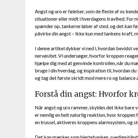
Angst og uro er følelser, som de fleste af os kende
situationer eller midt i hverdagens travlhed. For
spænder op, tankerne løber af sted, og det kan fø
påvirke din angst – ikke kun med tankens kraft,
I denne artikel dykker vi ned i, hvordan bevidst 
nervøsitet. Vi undersøger, hvorfor kroppen reag
hjælpe dig med at genvinde kontrollen, når du mær
bruge i din hverdag, og inspiration til, hvordan du k
og tag det første skridt mod mere ro og balance a
Forstå din angst: Hvorfor k
Når angst og uro rammer, skyldes det ikke bare vo
er nemlig en helt naturlig reaktion, hvor kroppen
en trussel, aktiveres kroppens alarmsystem, og s
Det kan mærkes som hjertebanken, svedige håndf