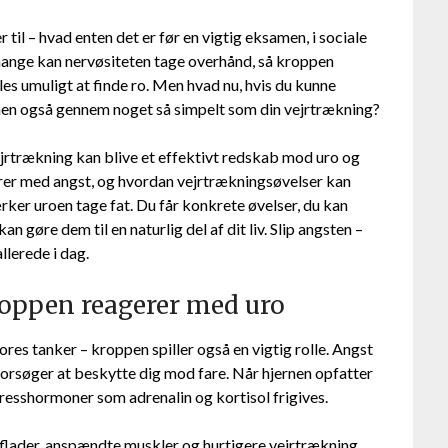
r til – hvad enten det er før en vigtig eksamen, i sociale
 mange kan nervøsiteten tage overhånd, så kroppen
les umuligt at finde ro. Men hvad nu, hvis du kunne
 men også gennem noget så simpelt som din vejrtrækning?
vejrtrækning kan blive et effektivt redskab mod uro og
erer med angst, og hvordan vejrtrækningsøvelser kan
ker uroen tage fat. Du får konkrete øvelser, du kan
an gøre dem til en naturlig del af dit liv. Slip angsten –
llerede i dag.
roppen reagerer med uro
res tanker – kroppen spiller også en vigtig rolle. Angst
 forsøger at beskytte dig mod fare. Når hjernen opfatter
tresshormoner som adrenalin og kortisol frigives.
lader, anspændte muskler og hurtigere vejrtrækning.