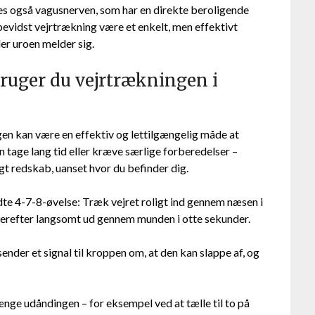
es også vagusnerven, som har en direkte beroligende
evidst vejrtrækning være et enkelt, men effektivt
ler uroen melder sig.
bruger du vejrtrækningen i
gen kan være en effektiv og lettilgængelig måde at
tage lang tid eller kræve særlige forberedelser –
gt redskab, uanset hvor du befinder dig.
dte 4-7-8-øvelse: Træk vejret roligt ind gennem næsen i
t derefter langsomt ud gennem munden i otte sekunder.
ender et signal til kroppen om, at den kan slappe af, og
nge udåndingen – for eksempel ved at tælle til to på