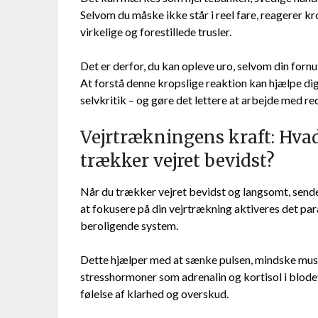
Selvom du måske ikke står i reel fare, reagerer kr
virkelige og forestillede trusler.
Det er derfor, du kan opleve uro, selvom din fornuf
At forstå denne kropslige reaktion kan hjælpe d
selvkritik – og gøre det lettere at arbejde med 
Vejrtrækningens kraft: Hvad
trækker vejret bevidst?
Når du trækker vejret bevidst og langsomt, sender
at fokusere på din vejrtrækning aktiveres det p
beroligende system.
Dette hjælper med at sænke pulsen, mindske mu
stresshormoner som adrenalin og kortisol i blodet
følelse af klarhed og overskud.