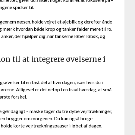
gene spidser til.
gennem næsen, holde vejret et øjeblik og derefter ånde
g mærk hvordan både krop og tanker falder mere til ro.
nker, der hjælper dig, når tankerne løber løbsk, og
ion til at integrere øvelserne i
øvelser til en fast del af hverdagen, især hvis du i
ørerne. Alligevel er det netop i en travl hverdag, at små
rste forskel.
e gør dagligt – måske tager du tre dybe vejrtrækninger,
kaffen brygger om morgenen. Du kan også bruge
t holde korte vejrtrækningspauser i løbet af dagen.