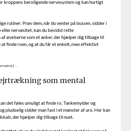
rer kroppens beroligende nervesystem og kan hurtigt
ige rutiner: Prøv dem, når du venter på bussen, sidder i
 eller nervøsitet, kan du bevidst rette
velserne som et anker, der hjælper dig tilbage til
 at finde roen, og at du får et enkelt, men effektivt
.
Vejrtrækning som mental
kan det føles umuligt at finde ro. Tankemylder og
g pludselig sidder man fast i et mønster af uro. Her kan
kab, der hjælper dig tilbage til nuet.
ættet, giver du sindet noget konkret at fokusere på –