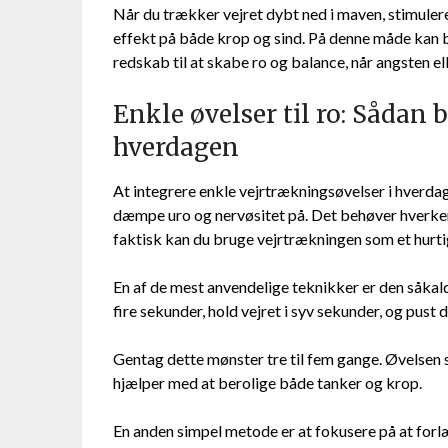
Når du trækker vejret dybt ned i maven, stimuler
effekt på både krop og sind. På denne måde kan b
redskab til at skabe ro og balance, når angsten el
Enkle øvelser til ro: Sådan 
hverdagen
At integrere enkle vejrtrækningsøvelser i hverda
dæmpe uro og nervøsitet på. Det behøver hverken 
faktisk kan du bruge vejrtrækningen som et hurti
En af de mest anvendelige teknikker er den såkal
fire sekunder, hold vejret i syv sekunder, og pus
Gentag dette mønster tre til fem gange. Øvelsen s
hjælper med at berolige både tanker og krop.
En anden simpel metode er at fokusere på at forlæ