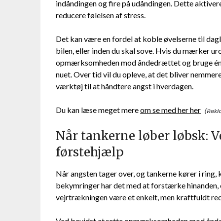
indåndingen og fire på udåndingen. Dette aktive
reducere følelsen af stress.
Det kan være en fordel at koble øvelserne til dagl
bilen, eller inden du skal sove. Hvis du mærker uro
opmærksomheden mod åndedrættet og bruge én af ø
nuet. Over tid vil du opleve, at det bliver nemmere
værktøj til at håndtere angst i hverdagen.
Du kan læse meget mere
om se med her her
Når tankerne løber løbsk: 
førstehjælp
Når angsten tager over, og tankerne kører i ring, 
bekymringer har det med at forstærke hinanden, o
vejrtrækningen være et enkelt, men kraftfuldt reds
Ved bevidst at rette opmærksomheden mod åndedr